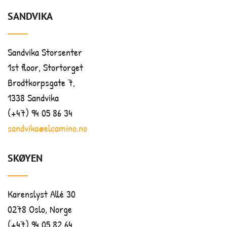
SANDVIKA
Sandvika Storsenter
1st floor, Stortorget
Brodtkorpsgate 7,
1338 Sandvika
(+47) 94 05 86 34
sandvika@elcamino.no
SKØYEN
Karenslyst Allé 30
0278 Oslo, Norge
(+47) 94 05 82 64